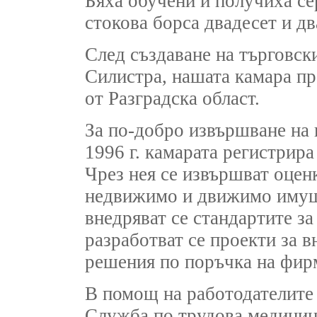
Бяха обучени и получиха се
стокова борса двадесет и д
След създаване на търговск
Силистра, нашата камара пр
от Разградска област.
За по-добро извършване на 
1996 г. камарата регистрир
Чрез нея се извършват оценк
недвижимо и движимо имуще
внедряват се стандартите за
разработват се проекти за 
решения по поръчка на фир
В помощ на работодателите 
Служба по трудова медицина