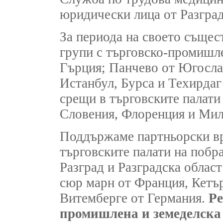
юридически лица от Разград
За периода на своето същес
групи с търговско-промишле
Гърция; Панчево от Югосла
Истанбул, Бурса и Техирдаг
срещи в търговските палати
Словения, Флоренция и Мил
Поддържаме партньорски вр
търговските палати на побра
Разград и Разградска облас
сюр марн от Франция, Кетъ
Витемберге от Германия.
Ре
промишлена и земеделска