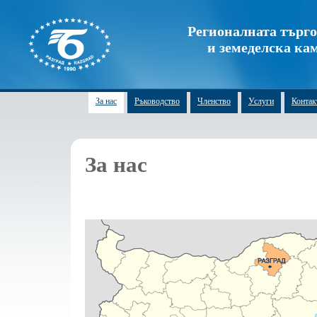
Регионалната търг
и земеделска ка
За нас
Ръководство
Членство
Услуги
Контак
За нас